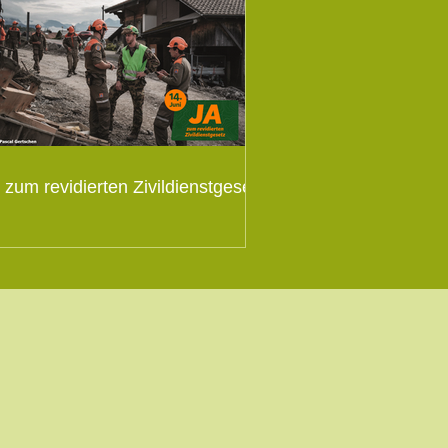
 zum revidierten Zivildienstgesetz