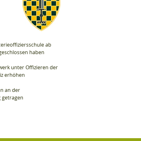
terieoffiziersschule ab
abgeschlossen haben
werk unter Offizieren der
iz erhöhen
en an der
g getragen