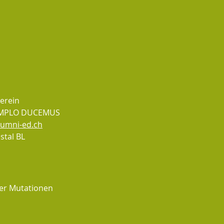
erein
EMPLO DUCEMUS
lumni-ed.ch
estal BL
der Mutationen