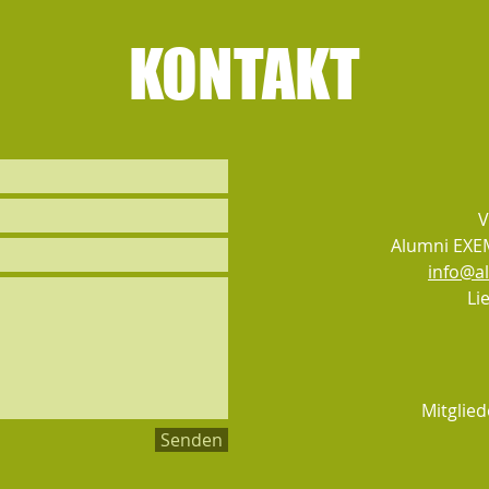
KONTAKT
V
Alumni EX
info@a
Li
Mitglie
Senden